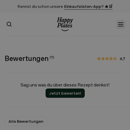
Kennst du schon unsere
Einkaufslisten-App? 🔥🛒
Suchen
Men
Startseite
Bewertungen
(
11
)
4,7
4,7 von 5 Sternen
Sag uns was du über dieses Rezept denkst!
Jetzt bewerten!
Alle Bewertungen