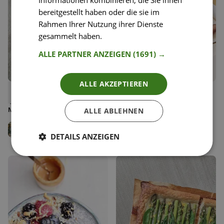
Informationen kombinieren, die Sie ihnen
bereitgestellt haben oder die sie im
Rahmen Ihrer Nutzung ihrer Dienste
gesammelt haben.
Weitere Informationen
ALLE PARTNER ANZEIGEN
(1691) →
ALLE AKZEPTIEREN
28
11
Gebackene Sellerie mit
Gesunder Protein-
Liken
Liken
Tomatensauce, Kren und
Kaiserschmarrn
Speichern
Speichern
Majoran
ALLE ABLEHNEN
Stefan Göllner
Ola & Nadim .
Chefs, centrala
DETAILS ANZEIGEN