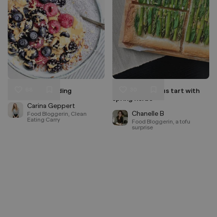
68
30
Chiasamen Pudding
Vegan asparagus tart with
Liken
Liken
spring herbs
Speichern
Speichern
Carina Geppert
Chanelle B
Food Bloggerin, Clean
Eating Carry
Food Bloggerin, a tofu
surprise