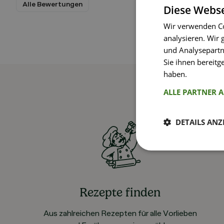
Alle Bewertungen
Diese Webse
Wir verwenden Co
analysieren. Wir
und Analysepartn
Sie ihnen bereitg
haben.
Weitere I
ALLE PARTNER 
DETAILS ANZ
Rezepte finden
Aus zahlreichen Rezepten für alle Vorlieben