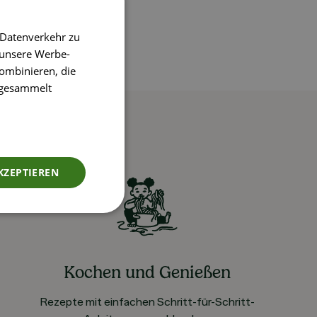
 Datenverkehr zu
 unsere Werbe-
ombinieren, die
e gesammelt
KZEPTIEREN
Kochen und Genießen
Rezepte mit einfachen Schritt-für-Schritt-