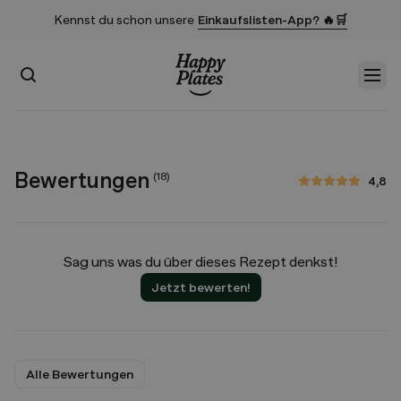
Kennst du schon unsere
Einkaufslisten-App? 🔥🛒
Suchen
Men
Startseite
Bewertungen
(
18
)
4,8
4,8 von 5 Sternen
Sag uns was du über dieses Rezept denkst!
Jetzt bewerten!
Alle Bewertungen