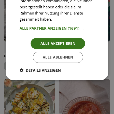
Informationen kombinieren, die Sie ihnen
bereitgestellt haben oder die sie im
Rahmen Ihrer Nutzung ihrer Dienste
gesammelt haben.
Weitere Informationen
ALLE PARTNER ANZEIGEN
(1691) →
ALLE AKZEPTIEREN
28
16
No-Knead-Bread - Das
Apfelkuchen
Liken
Liken
schnelle und unkomplizierte
Speichern
Speichern
Brot
Happy Plates
ALLE ABLEHNEN
Redaktionsteam
Jenny Rose
Team Happy Plates
DETAILS ANZEIGEN