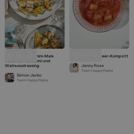
39
25
Gegrillter Zucchini-Mais
Rhabarber-Erdbeer-Kompott
Liken
Liken
Salat mit Halloumi und
Speichern
Speichern
Walnussdressing
Jenny Rose
Team Happy Plates
Simon Jacko
Team Happy Plates