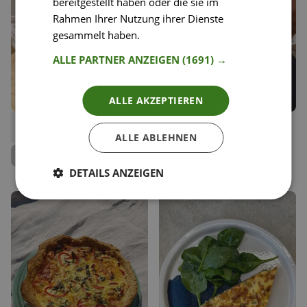
bereitgestellt haben oder die sie im
Rahmen Ihrer Nutzung ihrer Dienste
gesammelt haben.
Weitere Informationen
ALLE PARTNER ANZEIGEN
(1691) →
ALLE AKZEPTIEREN
55
107
Orangen Ingwer Muffins
Geröstete Tomatensuppe
Liken
Liken
ALLE ABLEHNEN
Speichern
Speichern
Jenny Rose
Jenny Rose
Team Happy Plates
Team Happy Plates
DETAILS ANZEIGEN