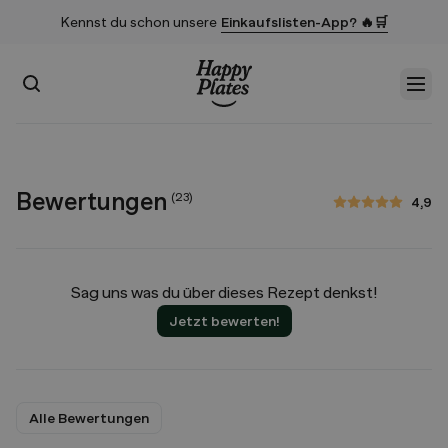
Kennst du schon unsere
Einkaufslisten-App? 🔥🛒
Suchen
Men
Startseite
Bewertungen
(
23
)
4,9
4,9 von 5 Sternen
Sag uns was du über dieses Rezept denkst!
Jetzt bewerten!
Alle Bewertungen