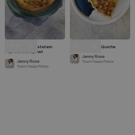
28
21
Quiche mit geröstetem
Kürbis-Ricotta Quiche
Liken
Liken
Paprika und Spinat
Speichern
Speichern
Jenny Rose
Jenny Rose
Team Happy Plates
Team Happy Plates