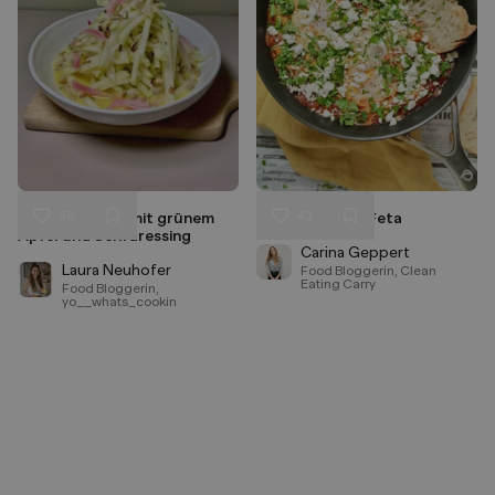
56
43
Kohlrabi-Salat mit grünem
Shakshuka mit Feta
Liken
Liken
Apfel und Senfdressing
Speichern
Speichern
Carina Geppert
Laura Neuhofer
Food Bloggerin, Clean
Eating Carry
Food Bloggerin,
yo__whats_cookin