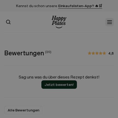
Kennst du schon unsere
Einkaufslisten-App? 🔥🛒
Suchen
Men
Startseite
Bewertungen
(
20
)
4,8
4,8 von 5 Sternen
Sag uns was du über dieses Rezept denkst!
Jetzt bewerten!
Alle Bewertungen