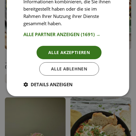
Informationen kombinieren, die Sie ihnen
bereitgestellt haben oder die sie im
Rahmen Ihrer Nutzung ihrer Dienste
gesammelt haben.
Weitere Informationen
ALLE PARTNER ANZEIGEN
(1691) →
ALLE AKZEPTIEREN
74
24
Hummus mit
Bulgur mit mediterranem
Liken
Liken
Eierschwammerln
Ofengemüse
Speichern
Speichern
(Pfifferlingen)
ALLE ABLEHNEN
Vanessa Amenta
Carina Geppert
Diätologin
Food Bloggerin, Clean
DETAILS ANZEIGEN
Eating Carry