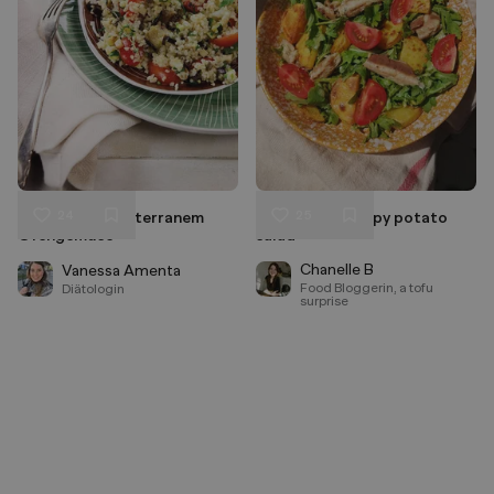
24
25
Bulgur mit mediterranem
Sardine and crispy potato
Liken
Liken
Ofengemüse
salad
Speichern
Speichern
Chanelle B
Vanessa Amenta
Food Bloggerin, a tofu
Diätologin
surprise