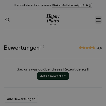
Kennst du schon unsere
Einkaufslisten-App? 🔥🛒
Suchen
Men
Startseite
Bewertungen
(
11
)
4,6
4,6 von 5 Sternen
Sag uns was du über dieses Rezept denkst!
Jetzt bewerten!
Alle Bewertungen