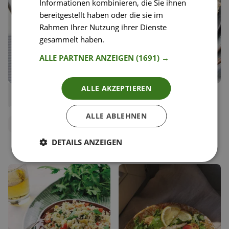
Informationen kombinieren, die Sie ihnen
bereitgestellt haben oder die sie im
Rahmen Ihrer Nutzung ihrer Dienste
gesammelt haben.
Weitere Informationen
ALLE PARTNER ANZEIGEN
(1691) →
ALLE AKZEPTIEREN
19
74
Parmesanschnitzel mit
Hummus mit
Liken
Liken
Röstkartoffeln
Eierschwammerln
Speichern
Speichern
(Pfifferlingen)
ALLE ABLEHNEN
Happy Plates
Carina Geppert
Redaktionsteam
Food Bloggerin, Clean
DETAILS ANZEIGEN
Eating Carry