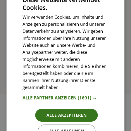
Cookies.
Kochen und Genießen
Wir verwenden Cookies, um Inhalte und
Rezepte mit einfachen Schritt-für-Schritt-
Anzeigen zu personalisieren und unseren
Anleitungen nachkochen
Datenverkehr zu analysieren. Wir geben
Informationen über Ihre Nutzung unserer
Website auch an unsere Werbe- und
Analysepartner weiter, die diese
So funktioniert’s
möglicherweise mit anderen
Informationen kombinieren, die Sie ihnen
bereitgestellt haben oder die sie im
Rahmen Ihrer Nutzung ihrer Dienste
gesammelt haben.
Weitere Informationen
ALLE PARTNER ANZEIGEN
(1691) →
ALLE AKZEPTIEREN
ALLE ABLEHNEN