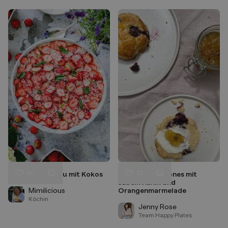
30
37
Erdbeer-Tiramisu mit Kokos
Heidelbeer- Scones mit
Liken
Liken
süßem Rahm und
Speichern
Speichern
Mimilicious
Orangenmarmelade
Köchin
Jenny Rose
Team Happy Plates