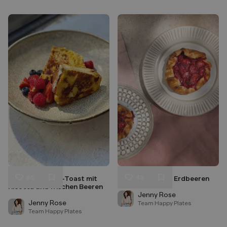
65
49
Brioche- French-Toast mit
Mini Galette mit Erdbeeren
Liken
Liken
Ricotta und frischen Beeren
Speichern
Speichern
Jenny Rose
Jenny Rose
Team Happy Plates
Team Happy Plates