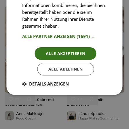
Informationen kombinieren, die Sie ihnen
bereitgestellt haben oder die sie im
Rahmen Ihrer Nutzung ihrer Dienste
gesammelt haben.
Weitere Informationen
ALLE PARTNER ANZEIGEN
(1691) →
ALLE AKZEPTIEREN
ALLE ABLEHNEN
DETAILS ANZEIGEN
25
49
Erdbeer-Rucola-Salat mit
Custard Toast mit
Liken
Liken
Crema di Balsamico
Blaubeeren
Speichern
Speichern
Anna Mahlodji
János Spindler
Food Coach
Happy Plates Community