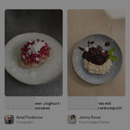
23
74
Vegane Heidelbeer-Joghurt-
Cremiger Milchreis mit
Liken
Liken
Haferflocken Pancakes
lauwarmem Beerenkompott
Speichern
Speichern
Ariel Pedatzur
Jenny Rose
Fotografin
Team Happy Plates