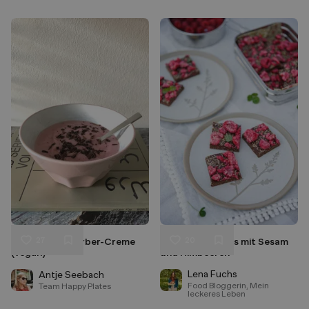
27
20
Erdbeer-Rhabarber-Creme
Raw Energy Bites mit Sesam
Liken
Liken
(vegan)
und Himbeeren
Speichern
Speichern
Lena Fuchs
Antje Seebach
Food Bloggerin, Mein
Team Happy Plates
leckeres Leben