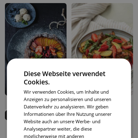
Diese Webseite verwendet
Cookies.
Wir verwenden Cookies, um Inhalte und
Anzeigen zu personalisieren und unseren
9
32
Pfirsich-Beeren-Kakao Pizza
Lauwarmer Spargel-
Liken
Liken
Datenverkehr zu analysieren. Wir geben
Kartoffelsalat mit
Speichern
Speichern
Eva Fischer
Erdbeersalsa
Informationen über Ihre Nutzung unserer
Ernährungscoach
Website auch an unsere Werbe- und
Luisa Menn
Analysepartner weiter, die diese
Kochbuchautorin
möglicherweise mit anderen