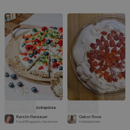
26
26
Gesunde Frühstückspizza
Pavlova
Liken
Liken
Speichern
Speichern
Kerstin Ransauer
Gabor Rose
Food Bloggerin, lila lemon
Hobbybäcker