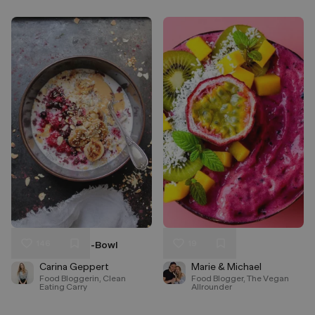
146
19
Vegane Oatmeal-Bowl
Smoothie Bowl
Liken
Liken
Speichern
Speichern
Carina Geppert
Marie & Michael
Food Bloggerin, Clean
Food Blogger, The Vegan
Eating Carry
Allrounder