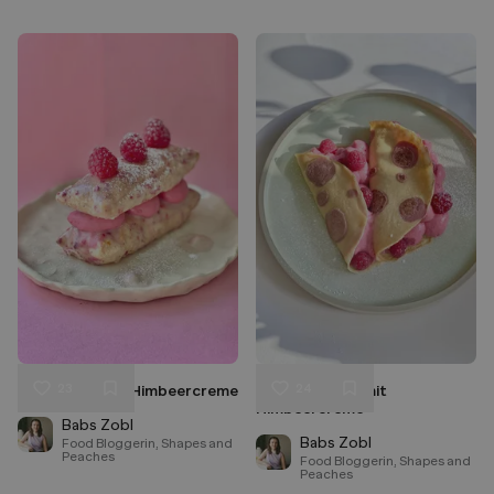
23
24
Millefeuille mit Himbeercreme
Palatschinken mit
Liken
Liken
Himbeercreme
Speichern
Speichern
Babs Zobl
Babs Zobl
Food Bloggerin, Shapes and
Peaches
Food Bloggerin, Shapes and
Peaches