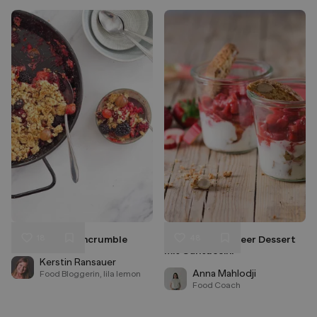
18
48
Veganes Beerencrumble
Rhabarber-Erdbeer Dessert
Liken
Liken
mit Cantuccini
Speichern
Speichern
Kerstin Ransauer
Anna Mahlodji
Food Bloggerin, lila lemon
Food Coach