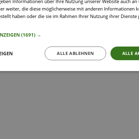
 geben Informationen über Ihre Nutzung unserer Website auch an
So funktioniert’s
er weiter, die diese möglicherweise mit anderen Informationen k
estellt haben oder die sie im Rahmen Ihrer Nutzung ihrer Dienst
nformationen
ANZEIGEN
(1691) →
EIGEN
ALLE ABLEHNEN
ALLE A