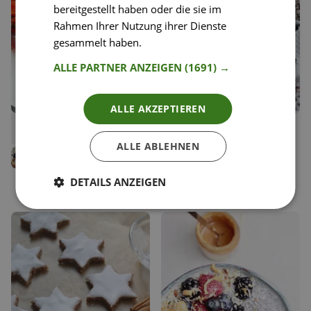
bereitgestellt haben oder die sie im
Rahmen Ihrer Nutzung ihrer Dienste
gesammelt haben.
Weitere Informationen
ALLE PARTNER ANZEIGEN
(1691) →
ALLE AKZEPTIEREN
22
44
Summer Tomato salad
Zuckerfreie vegane
Liken
Liken
Rumkugeln
Speichern
Speichern
ALLE ABLEHNEN
Daniel Valovis
Carina Geppert
Koch
Food Bloggerin, Clean
DETAILS ANZEIGEN
Eating Carry