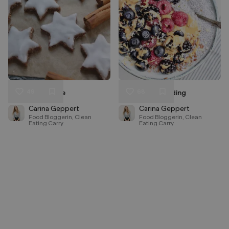
49
68
Keto Zimtsterne
Chiasamen Pudding
Liken
Liken
Speichern
Speichern
Carina Geppert
Carina Geppert
Food Bloggerin, Clean
Food Bloggerin, Clean
Eating Carry
Eating Carry