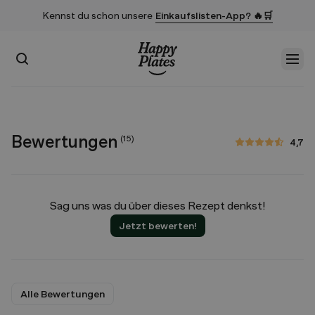
Kennst du schon unsere
Einkaufslisten-App? 🔥🛒
Suchen
Men
Startseite
Bewertungen
(
15
)
4,7
4,7 von 5 Sternen
Sag uns was du über dieses Rezept denkst!
Jetzt bewerten!
Alle Bewertungen