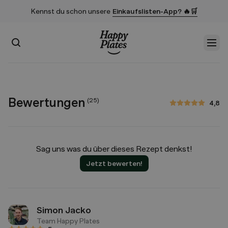
Kennst du schon unsere
Einkaufslisten-App? 🔥🛒
Suchen
Men
Startseite
Bewertungen
(
25
)
4,8
4,8 von 5 Sternen
Sag uns was du über dieses Rezept denkst!
Jetzt bewerten!
Simon Jacko
Team Happy Plates