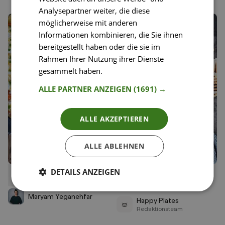
Analysepartner weiter, die diese
möglicherweise mit anderen
Informationen kombinieren, die Sie ihnen
bereitgestellt haben oder die sie im
Rahmen Ihrer Nutzung ihrer Dienste
gesammelt haben.
Weitere Informationen
ALLE PARTNER ANZEIGEN
(1691) →
ALLE AKZEPTIEREN
ALLE ABLEHNEN
DETAILS ANZEIGEN
3
54
Griechisches Omelette
Griechisches Schafskäse-
Liken
Liken
Pfännchen
Speichern
Speichern
Maryam Yeganehfar
Happy Plates
Redaktionsteam