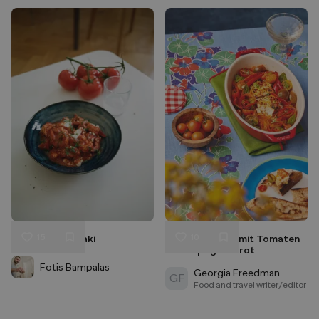
15
10
Shrimps Saganaki
Gegrillter Feta mit Tomaten
Liken
Liken
& knusprigem Brot
Speichern
Speichern
Fotis Bampalas
Georgia Freedman
GF
Food and travel writer/editor