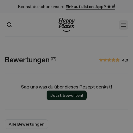
Kennst du schon unsere
Einkaufslisten-App? 🔥🛒
Suchen
Men
Startseite
Bewertungen
(
17
)
4,8
4,8 von 5 Sternen
Sag uns was du über dieses Rezept denkst!
Jetzt bewerten!
Alle Bewertungen