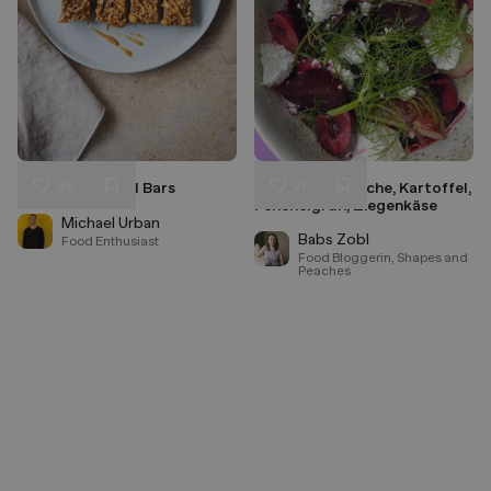
96
21
Peanut Oatmeal Bars
Rote Rübe, Kirsche, Kartoffel,
Liken
Liken
Fenchelgrün, Ziegenkäse
Speichern
Speichern
Michael Urban
Babs Zobl
Food Enthusiast
Food Bloggerin, Shapes and
Peaches