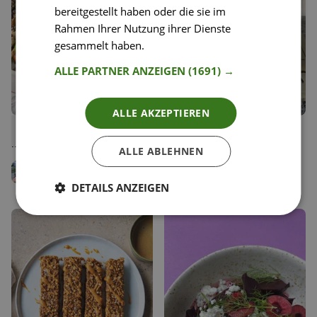
bereitgestellt haben oder die sie im
Rahmen Ihrer Nutzung ihrer Dienste
gesammelt haben.
Weitere Informationen
ALLE PARTNER ANZEIGEN
(1691) →
ALLE AKZEPTIEREN
29
27
Belugalinsen mit Spargel und
Erdbeer-Rhabarber-Creme
Liken
Liken
Mozzarella
(vegan)
Speichern
Speichern
ALLE ABLEHNEN
Vanessa Amenta
Antje Seebach
Diätologin
Team Happy Plates
DETAILS ANZEIGEN