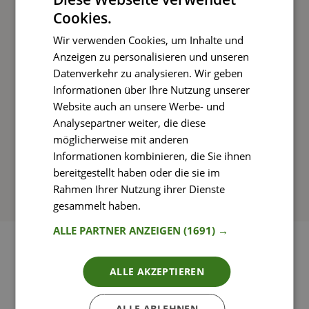
Cookies.
Kochen und Genießen
Wir verwenden Cookies, um Inhalte und
Rezepte mit einfachen Schritt-für-Schritt-
Anzeigen zu personalisieren und unseren
Anleitungen nachkochen
Datenverkehr zu analysieren. Wir geben
Informationen über Ihre Nutzung unserer
Website auch an unsere Werbe- und
Analysepartner weiter, die diese
So funktioniert’s
möglicherweise mit anderen
Informationen kombinieren, die Sie ihnen
bereitgestellt haben oder die sie im
Rahmen Ihrer Nutzung ihrer Dienste
gesammelt haben.
Weitere Informationen
ALLE PARTNER ANZEIGEN
(1691) →
ALLE AKZEPTIEREN
ALLE ABLEHNEN