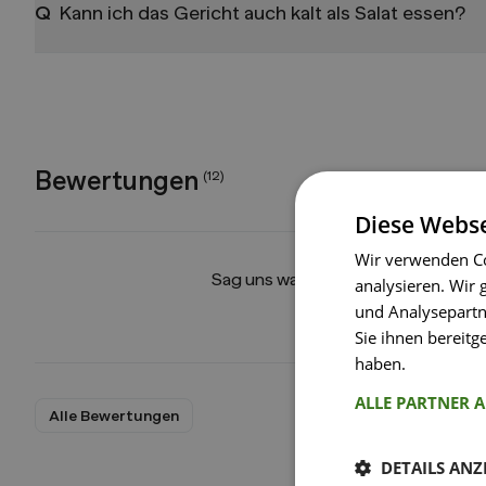
Q
Kann ich das Gericht auch kalt als Salat essen?
Bewertungen
(
12
)
Diese Webse
Wir verwenden Co
Sag uns was du über dieses Rezept
analysieren. Wir
und Analysepartn
Jetzt bewerten!
Sie ihnen bereitg
haben.
Weitere I
ALLE PARTNER 
Alle Bewertungen
DETAILS ANZ