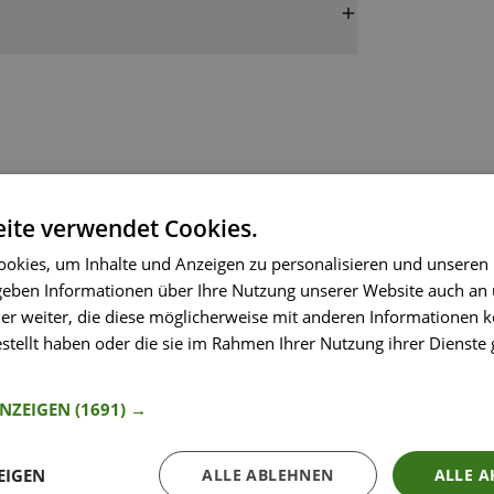
4,8
4,8 von 5 Sternen
ite verwendet Cookies.
okies, um Inhalte und Anzeigen zu personalisieren und unseren
 denkst!
 geben Informationen über Ihre Nutzung unserer Website auch an
er weiter, die diese möglicherweise mit anderen Informationen k
estellt haben oder die sie im Rahmen Ihrer Nutzung ihrer Dienst
nformationen
ANZEIGEN
(1691) →
EIGEN
ALLE ABLEHNEN
ALLE A