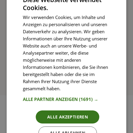
Cookies.
Kochen und Genießen
Wir verwenden Cookies, um Inhalte und
Rezepte mit einfachen Schritt-für-Schritt-
Anzeigen zu personalisieren und unseren
Anleitungen nachkochen
Datenverkehr zu analysieren. Wir geben
Informationen über Ihre Nutzung unserer
Website auch an unsere Werbe- und
Analysepartner weiter, die diese
So funktioniert’s
möglicherweise mit anderen
Informationen kombinieren, die Sie ihnen
bereitgestellt haben oder die sie im
Rahmen Ihrer Nutzung ihrer Dienste
gesammelt haben.
Weitere Informationen
ALLE PARTNER ANZEIGEN
(1691) →
ALLE AKZEPTIEREN
ALLE ABLEHNEN