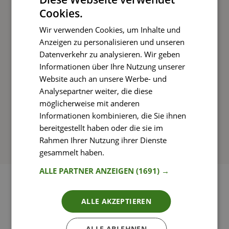
Cookies.
Kochen und Genießen
Wir verwenden Cookies, um Inhalte und
Rezepte mit einfachen Schritt-für-Schritt-
Anzeigen zu personalisieren und unseren
Anleitungen nachkochen
Datenverkehr zu analysieren. Wir geben
Informationen über Ihre Nutzung unserer
Website auch an unsere Werbe- und
Analysepartner weiter, die diese
So funktioniert’s
möglicherweise mit anderen
Informationen kombinieren, die Sie ihnen
bereitgestellt haben oder die sie im
Rahmen Ihrer Nutzung ihrer Dienste
gesammelt haben.
Weitere Informationen
ALLE PARTNER ANZEIGEN
(1691) →
ALLE AKZEPTIEREN
ALLE ABLEHNEN