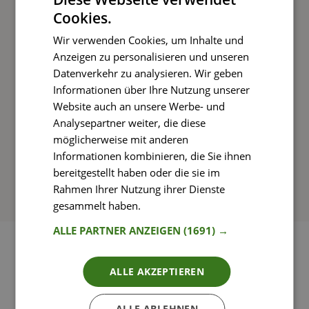
Cookies.
Kochen und Genießen
Wir verwenden Cookies, um Inhalte und
Rezepte mit einfachen Schritt-für-Schritt-
Anzeigen zu personalisieren und unseren
Anleitungen nachkochen
Datenverkehr zu analysieren. Wir geben
Informationen über Ihre Nutzung unserer
Website auch an unsere Werbe- und
Analysepartner weiter, die diese
So funktioniert’s
möglicherweise mit anderen
Informationen kombinieren, die Sie ihnen
bereitgestellt haben oder die sie im
Rahmen Ihrer Nutzung ihrer Dienste
gesammelt haben.
Weitere Informationen
ALLE PARTNER ANZEIGEN
(1691) →
ALLE AKZEPTIEREN
ALLE ABLEHNEN