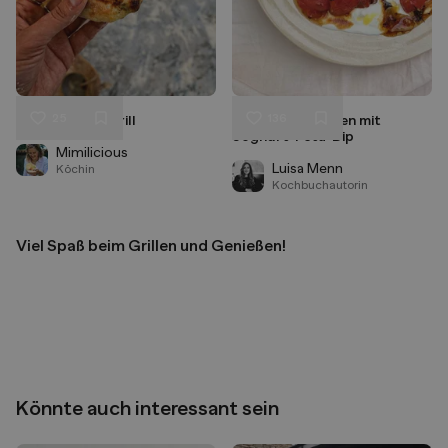
25
136
Pitabrot vom Grill
Gegrillte Tomaten mit
Liken
Liken
Joghurt-Feta-Dip
Speichern
Speichern
Mimilicious
Luisa Menn
Köchin
Kochbuchautorin
Viel Spaß beim Grillen und Genießen!
Könnte auch interessant sein