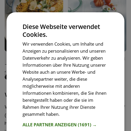
Diese Webseite verwendet
Cookies.
Wir verwenden Cookies, um Inhalte und
Anzeigen zu personalisieren und unseren
Datenverkehr zu analysieren. Wir geben
29
32
Gegrillte Maiskolben mit
Knusprige Bratkartoffeln mit
Liken
Liken
Limettenbutter
Zitrone und Rosmarin
Speichern
Speichern
Informationen über Ihre Nutzung unserer
Website auch an unsere Werbe- und
Luisa Menn
Jenny Rose
Kochbuchautorin
Team Happy Plates
Analysepartner weiter, die diese
möglicherweise mit anderen
Informationen kombinieren, die Sie ihnen
Wenn schon, denn schon!
bereitgestellt haben oder die sie im
Rahmen Ihrer Nutzung ihrer Dienste
Wenn man Fleisch grillt, dann sollte man sich bemühen, auf
gesammelt haben.
Weitere Informationen
(Bio-)Qualität zu achten und das Beste aus den Zutaten
herauszuholen. Die
Crispy Lemon-Chicken-Wings
werden
ALLE PARTNER ANZEIGEN
(1691) →