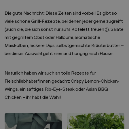
Die gute Nachricht: Diese Zeiten sind vorbei! Es gibt so
viele schöne
Grill-Rezepte
, bei denen jeder gerne zugreift
(auch die, die sich sonst nur aufs Kotelett freuen ;)). Salate
mit gegrilltem Obst oder Halloumi, aromatische
Maiskolben, leckere Dips, selbstgemachte Kräuterbutter –
bei dieser Auswahl geht niemand hungrig nach Hause.
Natürlich haben wir auch an tolle Rezepte für
Fleischliebhaber*innen gedacht:
Crispy Lemon-Chicken-
Wings
, ein saftiges
Rib-Eye-Steak
oder
Asian BBQ
Chicken
– ihr habt die Wahl!