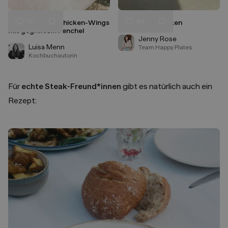
101
95
Crispy Lemon-Chicken-Wings
Asian BBQ Chicken
Liken
Liken
mit gegrilltem Fenchel
Speichern
Speichern
Jenny Rose
Luisa Menn
Team Happy Plates
Kochbuchautorin
Für
echte Steak-Freund*innen
gibt es natürlich auch ein
Rezept: