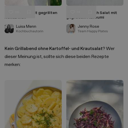
26
74
Sommersalat mit gegrillten
Tomaten Pfirsich Salat mit
Liken
Liken
Nektarinen
gegrilltem Halloumi
Speichern
Speichern
Luisa Menn
Jenny Rose
Kochbuchautorin
Team Happy Plates
Kein Grillabend ohne Kartoffel- und Krautsalat
? Wer
dieser Meinung ist, sollte sich diese beiden Rezepte
merken: