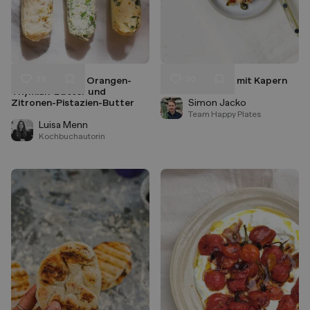
29
30
Kräuter-Butter, Orangen-
Tomatenbutter mit Kapern
Liken
Liken
Thymian-Butter und
Speichern
Speichern
Zitronen-Pistazien-Butter
Simon Jacko
Team Happy Plates
Luisa Menn
Kochbuchautorin