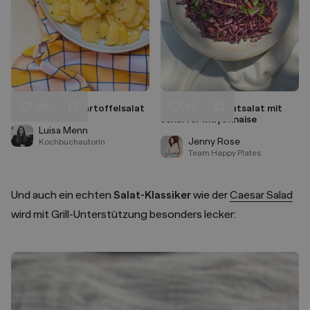
136
35
Schwäbischer Kartoffelsalat
Asiatischer Krautsalat mit
Liken
Liken
scharfer Mayonnaise
Speichern
Speichern
Luisa Menn
Jenny Rose
Kochbuchautorin
Team Happy Plates
Und auch ein echten
Salat-Klassiker
wie der
Caesar Salad
wird mit Grill-Unterstützung besonders lecker: