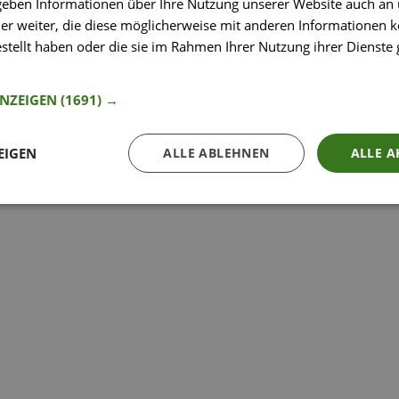
 geben Informationen über Ihre Nutzung unserer Website auch an
So funktioniert’s
er weiter, die diese möglicherweise mit anderen Informationen k
estellt haben oder die sie im Rahmen Ihrer Nutzung ihrer Dienst
nformationen
ANZEIGEN
(1691) →
EIGEN
ALLE ABLEHNEN
ALLE A