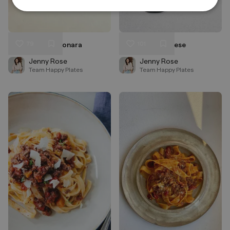
79
101
Spaghetti Carbonara
Lasagne Bolognese
Liken
Liken
Speichern
Speichern
Jenny Rose
Jenny Rose
Team Happy Plates
Team Happy Plates