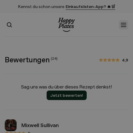
Kennst du schon unsere
Einkaufslisten-App? 🔥🛒
Suchen
Men
Startseite
Bewertungen
(
24
)
4,9
4,9 von 5 Sternen
Sag uns was du über dieses Rezept denkst!
Jetzt bewerten!
Mixwell Sullivan