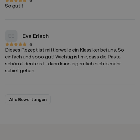
5
5 von 5 Sternen
So gut!!
Eva Erlach
EE
5
5 von 5 Sternen
Dieses Rezept ist mittlerweile ein Klassiker bei uns. So
einfach und sooo gut! Wichtig ist mir, dass die Pasta
schön al dente ist - dann kann eigentlich nichts mehr
schief gehen.
Alle Bewertungen