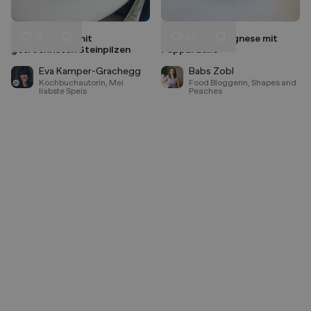
17
60
Pasta al Ragù mit
Klassische Bolognese mit
Liken
Liken
getrockneten Steinpilzen
Pappardelle
Speichern
Speichern
Eva Kamper-Grachegg
Babs Zobl
Kochbuchautorin, Mei
Food Bloggerin, Shapes and
liabste Speis
Peaches