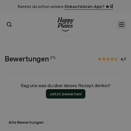
Kennst du schon unsere
Einkaufslisten-App? 🔥🛒
Suchen
Men
Startseite
Bewertungen
(
17
)
4,7
4,7 von 5 Sternen
Sag uns was du über dieses Rezept denkst!
Jetzt bewerten!
Alle Bewertungen