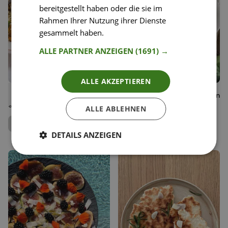
bereitgestellt haben oder die sie im
Rahmen Ihrer Nutzung ihrer Dienste
gesammelt haben.
Weitere Informationen
ALLE PARTNER ANZEIGEN
(1691) →
ALLE AKZEPTIEREN
26
32
Quinoa-Risotto mit
Lachsfilet auf Zuckerschoten
Liken
Liken
gemischten Pilzen
und schwarzem Reis
Speichern
Speichern
ALLE ABLEHNEN
Anna Mahlodji
Vanessa Amenta
Food Coach
Diätologin
DETAILS ANZEIGEN