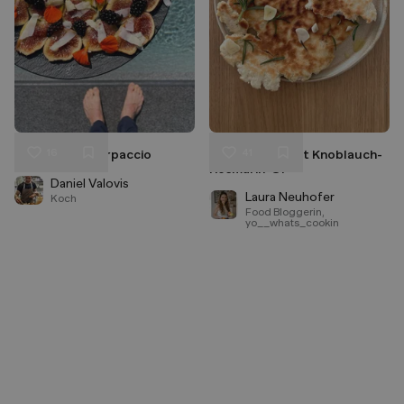
16
41
summer figs carpaccio
Pfannenbrot mit Knoblauch-
Liken
Liken
Rosmarin-Öl
Speichern
Speichern
Daniel Valovis
Laura Neuhofer
Koch
Food Bloggerin,
yo__whats_cookin