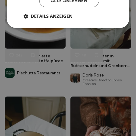
ALLE ABLEHNEN
DETAILS ANZEIGEN
242
49
Plachuttas Faschierte
Rindslungenbraten in
Liken
Liken
Laibchen mit Kartoffelpüree
Senfrahmsauce mit
Speichern
Speichern
Butternudeln und Cranberry
Sauce
Plachutta Restaurants
Doris Rose
Creative Director Jones
Fashion