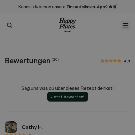
Kennst du schon unsere
Einkaufslisten-App? 🔥🛒
Suchen
Men
Startseite
Bewertungen
(
20
)
4,8
4,8 von 5 Sternen
Sag uns was du über dieses Rezept denkst!
Jetzt bewerten!
Cathy H.