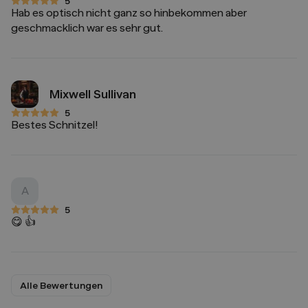
5
5 von 5 Sternen
Hab es optisch nicht ganz so hinbekommen aber
geschmacklich war es sehr gut.
Mixwell Sullivan
5
5 von 5 Sternen
Bestes Schnitzel!
A
5
5 von 5 Sternen
😋 👍
Alle Bewertungen