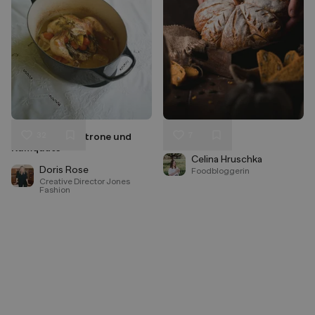
32
7
Brathuhn mit Zitrone und
Kürbisbrot
Liken
Liken
Kumquats
Speichern
Speichern
Celina Hruschka
Doris Rose
Foodbloggerin
Creative Director Jones
Fashion