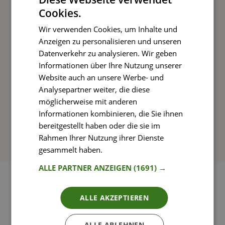
Cookies.
Kochen und Genießen
Wir verwenden Cookies, um Inhalte und
Rezepte mit einfachen Schritt-für-Schritt-
Anzeigen zu personalisieren und unseren
Anleitungen nachkochen
Datenverkehr zu analysieren. Wir geben
Informationen über Ihre Nutzung unserer
Website auch an unsere Werbe- und
Analysepartner weiter, die diese
So funktioniert’s
möglicherweise mit anderen
Informationen kombinieren, die Sie ihnen
bereitgestellt haben oder die sie im
Rahmen Ihrer Nutzung ihrer Dienste
gesammelt haben.
Weitere Informationen
ALLE PARTNER ANZEIGEN
(1691) →
ALLE AKZEPTIEREN
ALLE ABLEHNEN