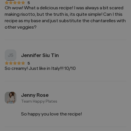
5
5 von 5 Sternen
Oh wow! What a delicious recipe! I was always a bit scared
making risotto, but the truth is, its quite simple! Can I this
recipe as my base and just substitute the chantarelles with
other veggies?
Jennifer Siu Tin
JS
5
5 von 5 Sternen
So creamy! Just like in Italy!!! 10/10
Jenny Rose
Team Happy Plates
So happy you love the recipe!