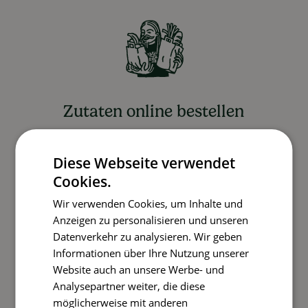
Zutaten online bestellen
Partner-Supermärkte liefern die Zutaten für die
gewählten Rezepte ohne Aufpreis
Diese Webseite verwendet
Cookies.
Wir verwenden Cookies, um Inhalte und
Anzeigen zu personalisieren und unseren
Datenverkehr zu analysieren. Wir geben
Informationen über Ihre Nutzung unserer
Website auch an unsere Werbe- und
Analysepartner weiter, die diese
Kochen und Genießen
möglicherweise mit anderen