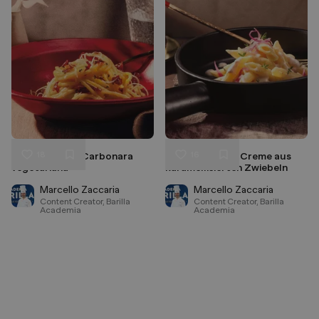
18
16
Spaghetti alla Carbonara
Penne mit einer Creme aus
Liken
Liken
vegetariana
karamellisierten Zwiebeln
Speichern
Speichern
Marcello Zaccaria
Marcello Zaccaria
Content Creator, Barilla
Content Creator, Barilla
Academia
Academia