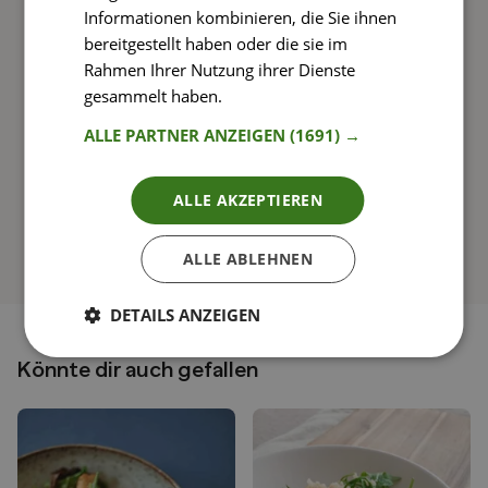
Informationen kombinieren, die Sie ihnen
Rezepte mit einfachen Schritt-für-Schritt-
bereitgestellt haben oder die sie im
Anleitungen nachkochen
Rahmen Ihrer Nutzung ihrer Dienste
gesammelt haben.
Weitere Informationen
ALLE PARTNER ANZEIGEN
(1691) →
So funktioniert’s
ALLE AKZEPTIEREN
ALLE ABLEHNEN
DETAILS ANZEIGEN
Könnte dir auch gefallen