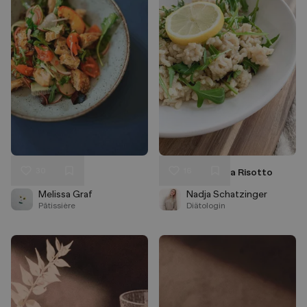
30
16
Panzanella
Zitronen-Rucola Risotto
Liken
Liken
Speichern
Speichern
Melissa Graf
Nadja Schatzinger
Pâtissière
Diätologin