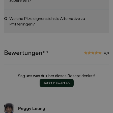
zubereiten?
Q
Welche Pilze eignen sich als Alternative zu
Pfifferlingen?
Bewertungen
(
17
)
4,9
4,9 von 5 Sternen
Sag uns was du über dieses Rezept denkst!
Jetzt bewerten!
Peggy Leung