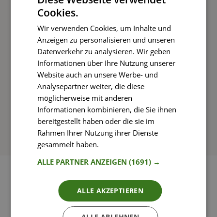
Cookies.
Kochen und Genießen
Wir verwenden Cookies, um Inhalte und
Rezepte mit einfachen Schritt-für-Schritt-
Anzeigen zu personalisieren und unseren
Anleitungen nachkochen
Datenverkehr zu analysieren. Wir geben
Informationen über Ihre Nutzung unserer
Website auch an unsere Werbe- und
Analysepartner weiter, die diese
So funktioniert’s
möglicherweise mit anderen
Informationen kombinieren, die Sie ihnen
bereitgestellt haben oder die sie im
Rahmen Ihrer Nutzung ihrer Dienste
gesammelt haben.
Weitere Informationen
ALLE PARTNER ANZEIGEN
(1691) →
ALLE AKZEPTIEREN
ALLE ABLEHNEN