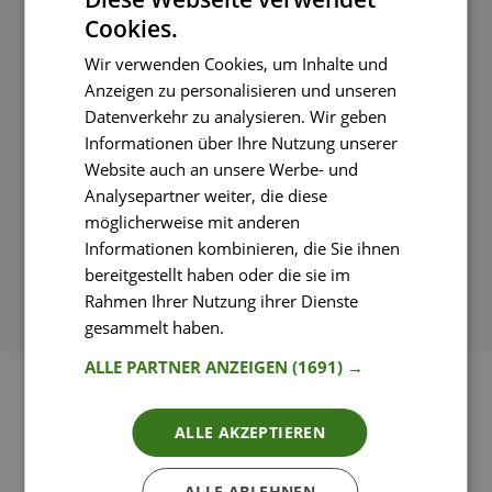
Cookies.
Kochen und Genießen
Wir verwenden Cookies, um Inhalte und
Rezepte mit einfachen Schritt-für-Schritt-
Anzeigen zu personalisieren und unseren
Anleitungen nachkochen
Datenverkehr zu analysieren. Wir geben
Informationen über Ihre Nutzung unserer
Website auch an unsere Werbe- und
Analysepartner weiter, die diese
So funktioniert’s
möglicherweise mit anderen
Informationen kombinieren, die Sie ihnen
bereitgestellt haben oder die sie im
Rahmen Ihrer Nutzung ihrer Dienste
gesammelt haben.
Weitere Informationen
ALLE PARTNER ANZEIGEN
(1691) →
ALLE AKZEPTIEREN
ALLE ABLEHNEN