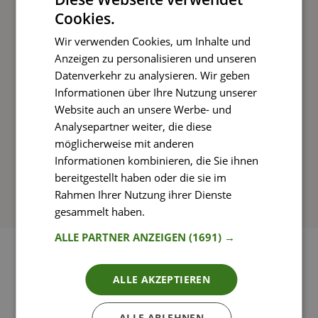
Cookies.
Kochen und Genießen
Wir verwenden Cookies, um Inhalte und
Rezepte mit einfachen Schritt-für-Schritt-
Anzeigen zu personalisieren und unseren
Anleitungen nachkochen
Datenverkehr zu analysieren. Wir geben
Informationen über Ihre Nutzung unserer
Website auch an unsere Werbe- und
Analysepartner weiter, die diese
So funktioniert’s
möglicherweise mit anderen
Informationen kombinieren, die Sie ihnen
bereitgestellt haben oder die sie im
Rahmen Ihrer Nutzung ihrer Dienste
gesammelt haben.
Weitere Informationen
ALLE PARTNER ANZEIGEN
(1691) →
ALLE AKZEPTIEREN
ALLE ABLEHNEN