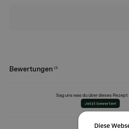
Bewertungen
(
3
)
Sag uns was du über dieses Rezept
Jetzt bewerten!
Diese Webse