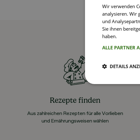
Wir verwenden Co
analysieren. Wir
und Analysepartn
Sie ihnen bereitg
haben.
Weitere I
ALLE PARTNER 
DETAILS ANZ
Rezepte finden
Aus zahlreichen Rezepten für alle Vorlieben
und Ernährungsweisen wählen