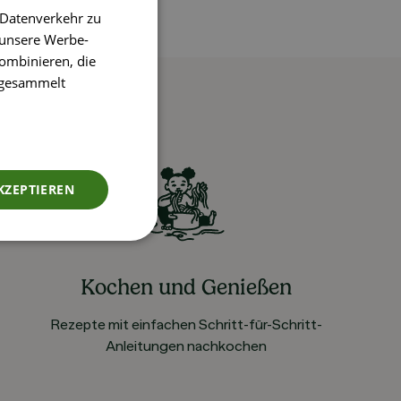
 Datenverkehr zu
 unsere Werbe-
ombinieren, die
e gesammelt
KZEPTIEREN
Kochen und Genießen
Rezepte mit einfachen Schritt-für-Schritt-
Anleitungen nachkochen