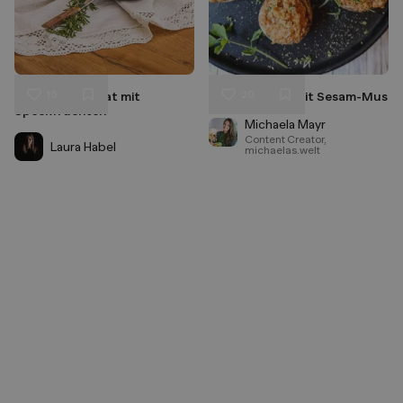
15
20
Grillgemüsesalat mit
Gefüllte Pilze mit Sesam-Mus
Liken
Liken
Speckfrüchten
Speichern
Speichern
Michaela Mayr
Content Creator,
Laura Habel
michaelas.welt