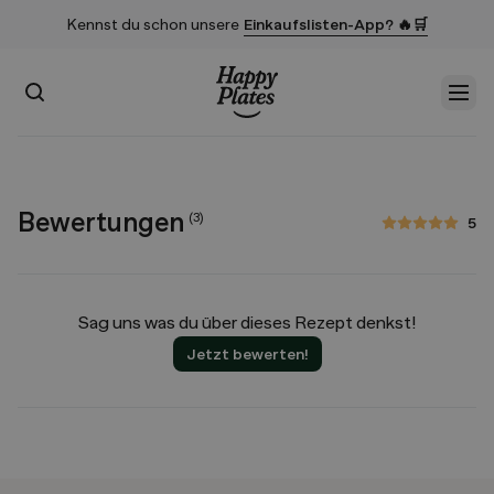
Kennst du schon unsere
Einkaufslisten-App? 🔥🛒
Suchen
Men
Startseite
Bewertungen
(
3
)
5
5 von 5 Sternen
Sag uns was du über dieses Rezept denkst!
Jetzt bewerten!