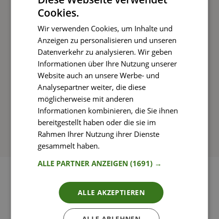
Cookies.
Kochen und Genießen
Wir verwenden Cookies, um Inhalte und
Rezepte mit einfachen Schritt-für-Schritt-
Anzeigen zu personalisieren und unseren
Anleitungen nachkochen
Datenverkehr zu analysieren. Wir geben
Informationen über Ihre Nutzung unserer
Website auch an unsere Werbe- und
Analysepartner weiter, die diese
So funktioniert’s
möglicherweise mit anderen
Informationen kombinieren, die Sie ihnen
bereitgestellt haben oder die sie im
Rahmen Ihrer Nutzung ihrer Dienste
gesammelt haben.
Weitere Informationen
ALLE PARTNER ANZEIGEN
(1691) →
ALLE AKZEPTIEREN
ALLE ABLEHNEN