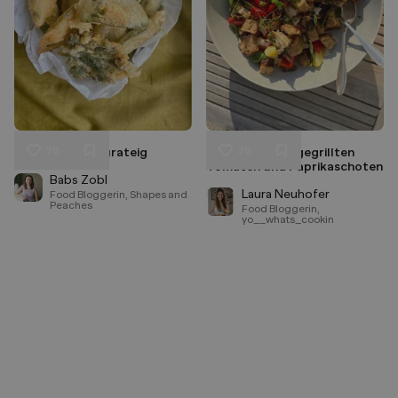
28
38
Salbei im Tempurateig
Panzanella mit gegrillten
Liken
Liken
Tomaten und Paprikaschoten
Speichern
Speichern
Babs Zobl
Laura Neuhofer
Food Bloggerin, Shapes and
Peaches
Food Bloggerin,
yo__whats_cookin