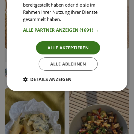
bereitgestellt haben oder die sie im
Rahmen Ihrer Nutzung ihrer Dienste
gesammelt haben.
Weitere Informationen
ALLE PARTNER ANZEIGEN
(1691) →
ALLE AKZEPTIEREN
52
22
Tomaten-Zitronen-Risotto
Aperol Spritz
Liken
Liken
mit Babyspinat
Speichern
Speichern
ALLE ABLEHNEN
Chanelle B
Vanessa Amenta
Food Bloggerin, a tofu
surprise
Diätologin
DETAILS ANZEIGEN