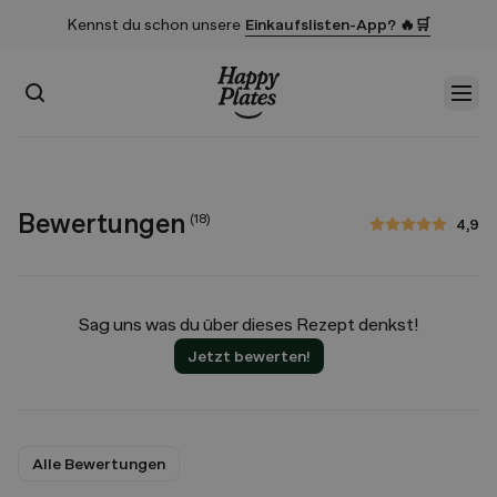
Kennst du schon unsere
Einkaufslisten-App? 🔥🛒
Suchen
Men
Startseite
Bewertungen
(
18
)
4,9
4,9 von 5 Sternen
Sag uns was du über dieses Rezept denkst!
Jetzt bewerten!
Alle Bewertungen