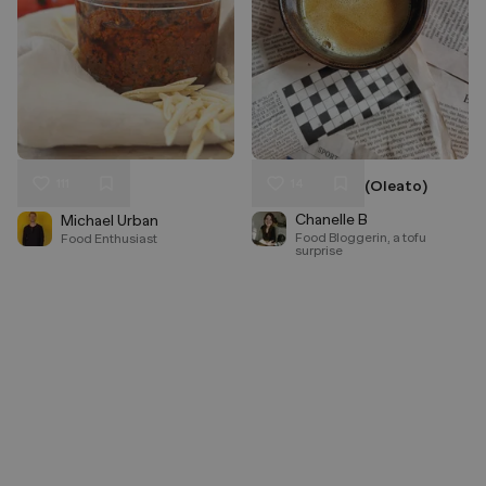
111
14
Pesto Rosso
Olive oil coffee (Oleato)
Liken
Liken
Speichern
Speichern
Chanelle B
Michael Urban
Food Bloggerin, a tofu
Food Enthusiast
surprise