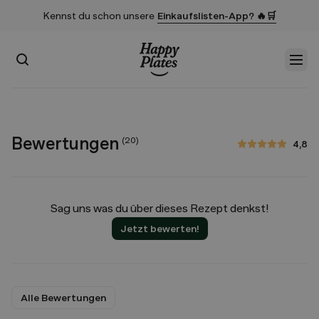
Kennst du schon unsere
Einkaufslisten-App? 🔥🛒
Suchen
Men
Startseite
Bewertungen
(
20
)
4,8
4,8 von 5 Sternen
Sag uns was du über dieses Rezept denkst!
Jetzt bewerten!
Alle Bewertungen