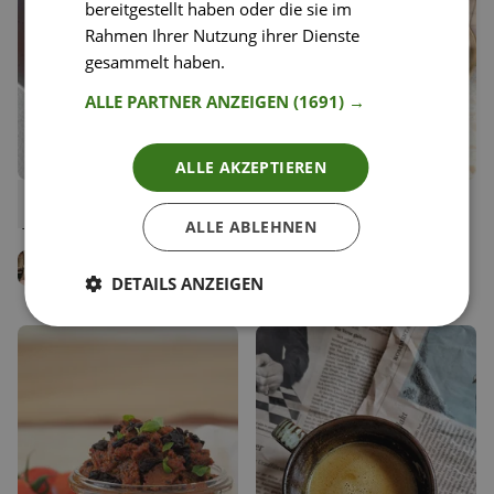
bereitgestellt haben oder die sie im
Rahmen Ihrer Nutzung ihrer Dienste
gesammelt haben.
Weitere Informationen
ALLE PARTNER ANZEIGEN
(1691) →
ALLE AKZEPTIEREN
124
54
Gnocchi in cremiger
Gnocchi in Salbeibutter
Liken
Liken
Tomatensauce
ALLE ABLEHNEN
Speichern
Speichern
Jenny Rose
Antje Seebach
Team Happy Plates
Team Happy Plates
DETAILS ANZEIGEN