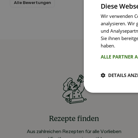
Alle Bewertungen
Diese Webse
Wir verwenden Co
analysieren. Wir
und Analysepartn
Sie ihnen bereitg
haben.
Weitere I
ALLE PARTNER 
DETAILS ANZ
Rezepte finden
Aus zahlreichen Rezepten für alle Vorlieben