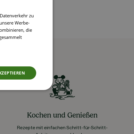
 Datenverkehr zu
 unsere Werbe-
ombinieren, die
e gesammelt
KZEPTIEREN
Kochen und Genießen
Rezepte mit einfachen Schritt-für-Schritt-