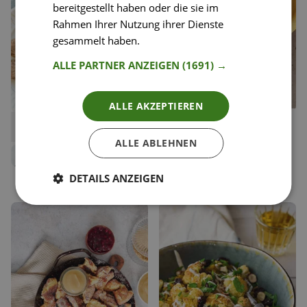
bereitgestellt haben oder die sie im
Rahmen Ihrer Nutzung ihrer Dienste
gesammelt haben.
Weitere Informationen
ALLE PARTNER ANZEIGEN
(1691) →
ALLE AKZEPTIEREN
14
17
Pekan Schoko Kekse
Wassermelonen-Tomaten-
Liken
Liken
Gazpacho
Speichern
Speichern
ALLE ABLEHNEN
Vera Hood
Ernährungstrainerin
Noah Karl Collado
DETAILS ANZEIGEN