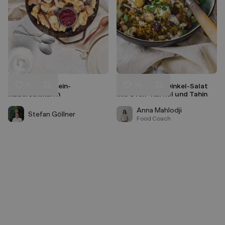
11
26
Gesunder Protein-
Orientalischer Dinkel-Salat
Liken
Liken
Kaiserschmarrn
mit Ofen- Karfiol und Tahin
Speichern
Speichern
Anna Mahlodji
Stefan Göllner
Food Coach