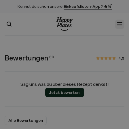
Kennst du schon unsere
Einkaufslisten-App? 🔥🛒
Suchen
Men
Startseite
Bewertungen
(
11
)
4,9
4,9 von 5 Sternen
Sag uns was du über dieses Rezept denkst!
Jetzt bewerten!
Alle Bewertungen