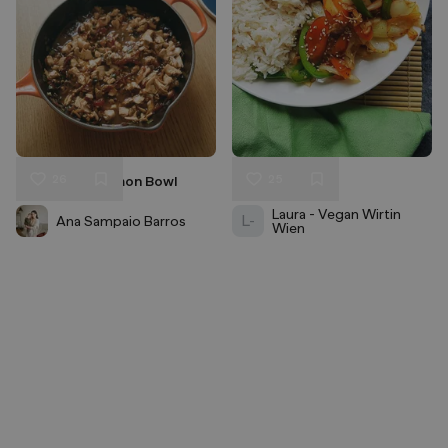
26
25
Maple-Soy Salmon Bowl
Sticky Tofu
Liken
Liken
Speichern
Speichern
Laura - Vegan Wirtin
L-
Ana Sampaio Barros
Wien