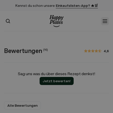
Kennst du schon unsere
Einkaufslisten-App? 🔥🛒
Suchen
Men
Startseite
Bewertungen
(
16
)
4,6
4,6 von 5 Sternen
Sag uns was du über dieses Rezept denkst!
Jetzt bewerten!
Alle Bewertungen