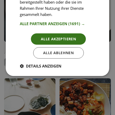
bereitgestellt haben oder die sie im
Rahmen Ihrer Nutzung ihrer Dienste
gesammelt haben.
Weitere Informationen
ALLE PARTNER ANZEIGEN
(1691) →
ALLE AKZEPTIEREN
40
5
Sambal Rindfleisch mit
Fisch Gemüse Curry vom
Liken
Liken
Frühlingszwiebel
Wels
ALLE ABLEHNEN
Speichern
Speichern
Clemens Drdla
blün foods
ConFusion- Asiatisch
DETAILS ANZEIGEN
kochen