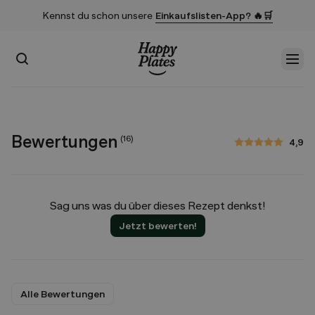
Kennst du schon unsere
Einkaufslisten-App? 🔥🛒
Suchen
Men
Startseite
Bewertungen
(
16
)
4,9
4,9 von 5 Sternen
Sag uns was du über dieses Rezept denkst!
Jetzt bewerten!
Alle Bewertungen