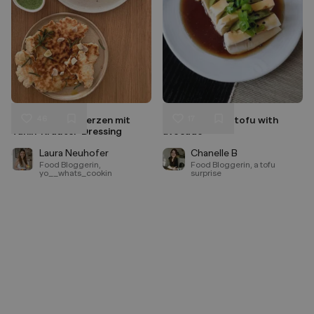
46
17
Gegrillte Salatherzen mit
5 minute silken tofu with
Liken
Liken
Tahin-Kräuter-Dressing
avocado
Speichern
Speichern
Laura Neuhofer
Chanelle B
Food Bloggerin,
Food Bloggerin, a tofu
yo__whats_cookin
surprise