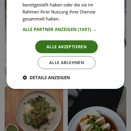
bereitgestellt haben oder die sie im
Rahmen Ihrer Nutzung ihrer Dienste
gesammelt haben.
Weitere Informationen
ALLE PARTNER ANZEIGEN
(1691) →
ALLE AKZEPTIEREN
64
42
Grünkohl mit Austernpilzen
Jackfruit Salad-Wraps
Liken
Liken
und Jasminreis
Speichern
Speichern
ALLE ABLEHNEN
Carina Geppert
Anna Mahlodji
Food Bloggerin, Clean
Eating Carry
Food Coach
DETAILS ANZEIGEN