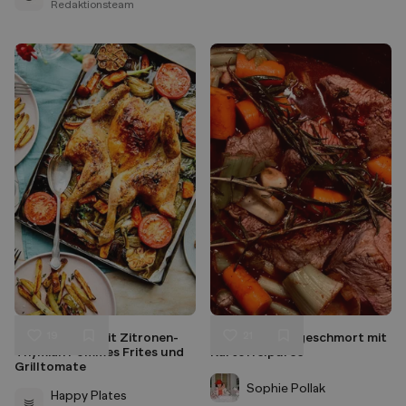
Redaktionsteam
19
21
Plattes Huhn mit Zitronen-
Rindsschulter geschmort mit
Liken
Liken
Thymian Pommes Frites und
Kartoffelpüree
Speichern
Speichern
Grilltomate
Sophie Pollak
Happy Plates