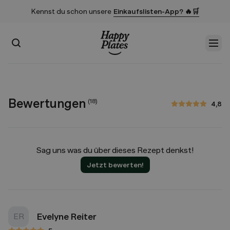
Kennst du schon unsere
Einkaufslisten-App? 🔥🛒
Suchen
Men
Startseite
Bewertungen
(
18
)
4,8
4,8 von 5 Sternen
Sag uns was du über dieses Rezept denkst!
Jetzt bewerten!
Evelyne Reiter
ER