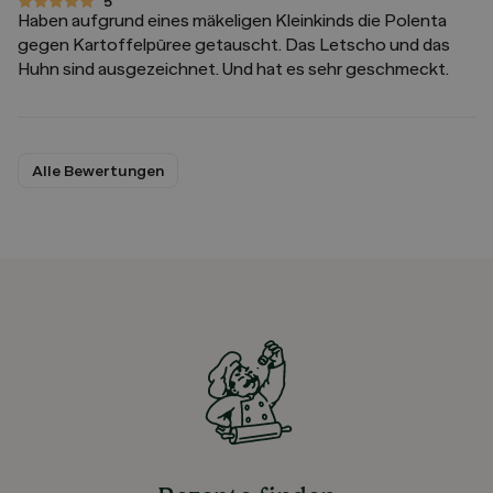
5
5 von 5 Sternen
Haben aufgrund eines mäkeligen Kleinkinds die Polenta
gegen Kartoffelpüree getauscht. Das Letscho und das
Huhn sind ausgezeichnet. Und hat es sehr geschmeckt.
Alle Bewertungen