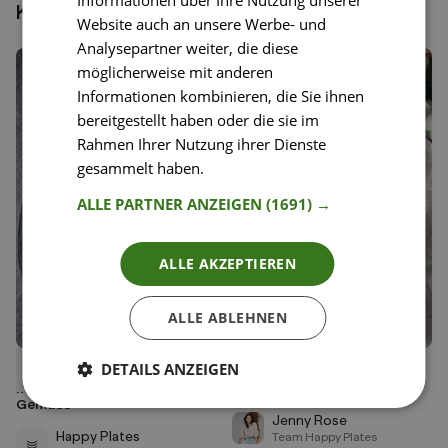
Könnte dir auch gefallen
Website auch an unsere Werbe- und
Analysepartner weiter, die diese
möglicherweise mit anderen
Informationen kombinieren, die Sie ihnen
bereitgestellt haben oder die sie im
Rahmen Ihrer Nutzung ihrer Dienste
gesammelt haben.
Weitere Informationen
ALLE PARTNER ANZEIGEN
(1691) →
ALLE AKZEPTIEREN
ALLE ABLEHNEN
DETAILS ANZEIGEN
26
49
Stevan Pauls Brathühnchen
Steak Sandwich mit Blitz-
Liken
Liken
mit Zuckererbsen-Mais-
Dijonnaise
Speichern
Speichern
Gemüse
Jenny Rose
Happy Plates
Team Happy Plates