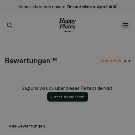
Kennst du schon unsere
Einkaufslisten-App? 🔥🛒
Suchen
Men
Startseite
Bewertungen
(
16
)
4,8
4,8 von 5 Sternen
Sag uns was du über dieses Rezept denkst!
Jetzt bewerten!
Alle Bewertungen