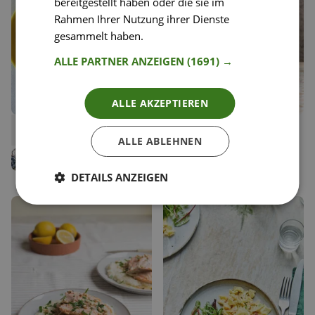
bereitgestellt haben oder die sie im
Rahmen Ihrer Nutzung ihrer Dienste
gesammelt haben.
Weitere Informationen
ALLE PARTNER ANZEIGEN
(1691) →
ALLE AKZEPTIEREN
8
64
Zitrus-Möhrchen mit Datteln
Smash Cheeseburger
Liken
Liken
ALLE ABLEHNEN
Speichern
Speichern
Jenny Rose
Noah Karl Collado
Team Happy Plates
DETAILS ANZEIGEN