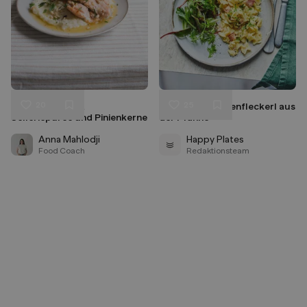
20
25
Forellenfilet mit
Schnelle Schinkenfleckerl aus
Liken
Liken
Selleriepüree und Pinienkerne
der Pfanne
Speichern
Speichern
Anna Mahlodji
Happy Plates
Food Coach
Redaktionsteam