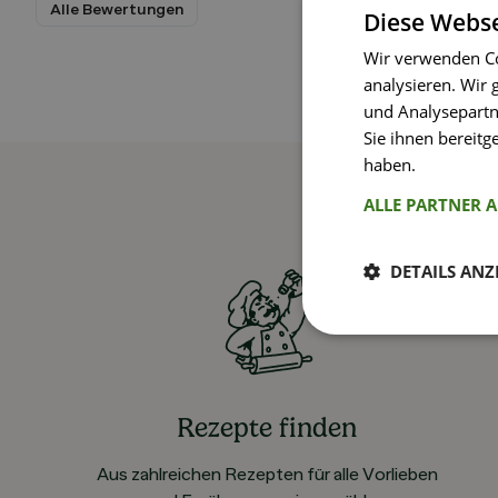
Alle Bewertungen
Diese Webse
Wir verwenden Co
analysieren. Wir
und Analysepartn
Sie ihnen bereitg
haben.
Weitere I
ALLE PARTNER 
DETAILS ANZ
Rezepte finden
Aus zahlreichen Rezepten für alle Vorlieben