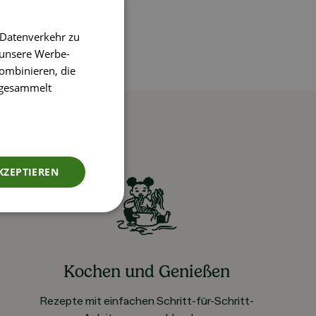
 Datenverkehr zu
 unsere Werbe-
ombinieren, die
e gesammelt
KZEPTIEREN
Kochen und Genießen
Rezepte mit einfachen Schritt-für-Schritt-