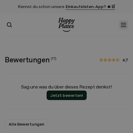
Kennst du schon unsere
Einkaufslisten-App? 🔥🛒
Suchen
Men
Startseite
Bewertungen
(
17
)
4,7
4,7 von 5 Sternen
Sag uns was du über dieses Rezept denkst!
Jetzt bewerten!
Alle Bewertungen