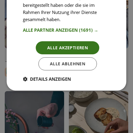
bereitgestellt haben oder die sie im
Rahmen Ihrer Nutzung ihrer Dienste
gesammelt haben.
Weitere Informationen
ALLE PARTNER ANZEIGEN
(1691) →
ALLE AKZEPTIEREN
27
54
Die unglaublichen
Griechisches Schafskäse-
Liken
Liken
Schokowaffeln
Pfännchen
Speichern
Speichern
ALLE ABLEHNEN
Coco und Lila
Happy Plates
Breitenecker
Redaktionsteam
DETAILS ANZEIGEN
Kids Food Enthusiasts