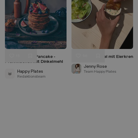
15
56
Save a Banana Pancake -
Kohlrabischnitzel mit Eierkren
Liken
Liken
Pfannkuchen mit Dinkelmehl
Speichern
Speichern
Jenny Rose
Happy Plates
Team Happy Plates
Redaktionsteam