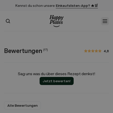
Kennst du schon unsere
Einkaufslisten-App? 🔥🛒
Suchen
Men
Startseite
Bewertungen
(
17
)
4,8
4,8 von 5 Sternen
Sag uns was du über dieses Rezept denkst!
Jetzt bewerten!
Alle Bewertungen