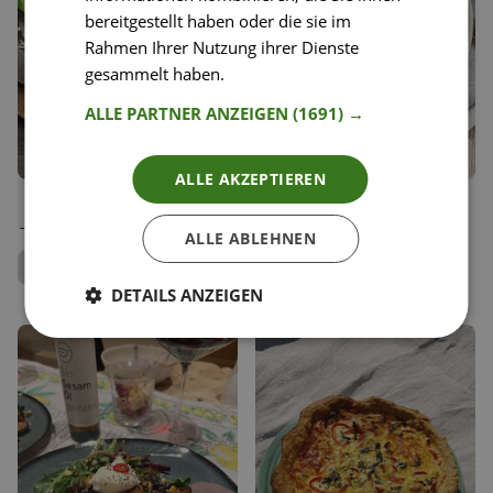
bereitgestellt haben oder die sie im
Rahmen Ihrer Nutzung ihrer Dienste
gesammelt haben.
Weitere Informationen
ALLE PARTNER ANZEIGEN
(1691) →
ALLE AKZEPTIEREN
25
18
Rösti mit Räucherforelle,
Grüne Erbsensuppe mit
Liken
Liken
Spinat und Kren
Pesto
Speichern
Speichern
ALLE ABLEHNEN
Anna Mahlodji
Alexandra Ivi
Food Coach
DETAILS ANZEIGEN