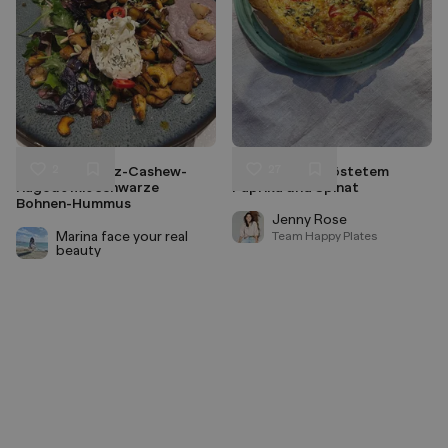
2
27
Burrata auf Pilz-Cashew-
Quiche mit geröstetem
Liken
Liken
Ragout mit schwarze
Paprika und Spinat
Speichern
Speichern
Bohnen-Hummus
Jenny Rose
Marina face your real
Team Happy Plates
beauty