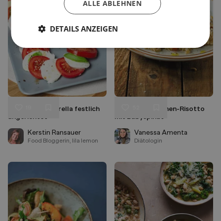
ALLE ABLEHNEN
DETAILS ANZEIGEN
19
52
Tomate Mozzarella festlich
Tomaten-Zitronen-Risotto
Liken
Liken
angerichtet
mit Babyspinat
Speichern
Speichern
Kerstin Ransauer
Vanessa Amenta
Food Bloggerin, lila lemon
Diätologin