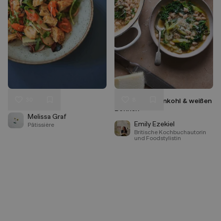
30
8
Panzanella
Suppe mit Grünkohl & weißen
Liken
Liken
Bohnen
Speichern
Speichern
Melissa Graf
Emily Ezekiel
Pâtissière
Britische Kochbuchautorin
und Foodstylistin