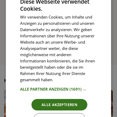
Diese Webseite verwendet
Rezepte mit einfachen Schritt-für-Schritt-
Cookies.
Anleitungen nachkochen
Wir verwenden Cookies, um Inhalte und
Anzeigen zu personalisieren und unseren
Datenverkehr zu analysieren. Wir geben
So funktioniert’s
Informationen über Ihre Nutzung unserer
Website auch an unsere Werbe- und
Analysepartner weiter, die diese
möglicherweise mit anderen
Informationen kombinieren, die Sie ihnen
bereitgestellt haben oder die sie im
Rahmen Ihrer Nutzung ihrer Dienste
gesammelt haben.
Weitere Informationen
Könnte dir auch gefallen
ALLE PARTNER ANZEIGEN
(1691) →
ALLE AKZEPTIEREN