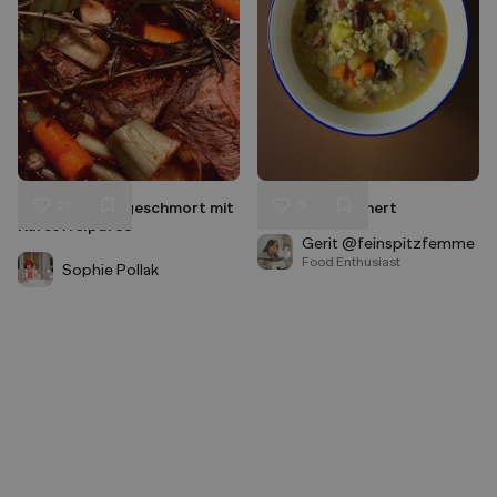
21
5
Rindsschulter geschmort mit
Kärntner Ritschert
Liken
Liken
Kartoffelpüree
Speichern
Speichern
Gerit @feinspitzfemme
Food Enthusiast
Sophie Pollak