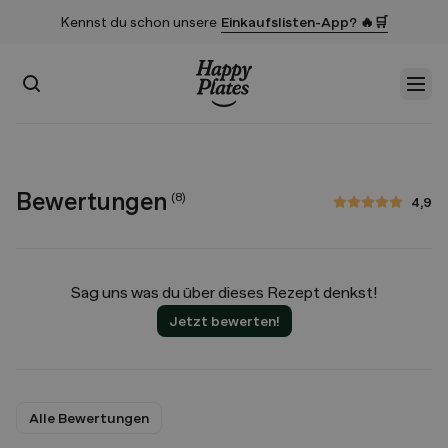
Kennst du schon unsere
Einkaufslisten-App? 🔥🛒
Suchen
Men
Startseite
Bewertungen
(
8
)
4,9
4,9 von 5 Sternen
Sag uns was du über dieses Rezept denkst!
Jetzt bewerten!
Alle Bewertungen