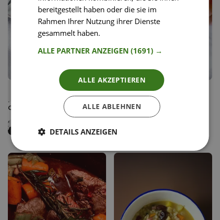
bereitgestellt haben oder die sie im
Rahmen Ihrer Nutzung ihrer Dienste
gesammelt haben.
Weitere Informationen
ALLE PARTNER ANZEIGEN
(1691) →
ALLE AKZEPTIEREN
57
41
Wirsingrouladen mit Maroni-
Krautstrudel
Liken
Liken
Pilzfüllung und
Speichern
Speichern
ALLE ABLEHNEN
Marie & Michael
Ofenkartoffeln
Food Blogger, The Vegan
Allrounder
Luisa Menn
DETAILS ANZEIGEN
Kochbuchautorin