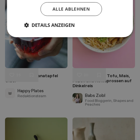
ALLE ABLEHNEN
DETAILS ANZEIGEN
25
20
Winterlicher Granatapfel
Bowl mit glazed Tofu, Mais,
Liken
Liken
Cider
Pilzen und Kohlsprossen auf
Speichern
Speichern
Dinkelreis
Happy Plates
Babs Zobl
Redaktionsteam
Food Bloggerin, Shapes and
Peaches