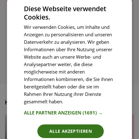
Diese Webseite verwendet
Rezepte mit einfachen Schritt-für-Schritt-
Cookies.
Anleitungen nachkochen
Wir verwenden Cookies, um Inhalte und
Anzeigen zu personalisieren und unseren
Datenverkehr zu analysieren. Wir geben
So funktioniert’s
Informationen über Ihre Nutzung unserer
Website auch an unsere Werbe- und
Analysepartner weiter, die diese
möglicherweise mit anderen
Informationen kombinieren, die Sie ihnen
bereitgestellt haben oder die sie im
Rahmen Ihrer Nutzung ihrer Dienste
gesammelt haben.
Weitere Informationen
Könnte dir auch gefallen
ALLE PARTNER ANZEIGEN
(1691) →
ALLE AKZEPTIEREN