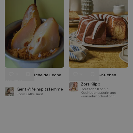
6
17
Salzbirne in Dulche de Leche
Zimtschnecken-Kuchen
Liken
Liken
Crumble
Speichern
Speichern
Zora Klipp
Gerit @feinspitzfemme
Deutsche Köchin,
Kochbuchautorin und
Food Enthusiast
Fernsehmoderatorin