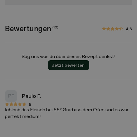
Bewertungen
(
10
)
4,6
4,6 von 5 Sternen
Sag uns was du über dieses Rezept denkst!
Jetzt bewerten!
Paulo F.
PF
5
5 von 5 Sternen
Ich hab das Fleisch bei 55° Grad aus dem Ofen und es war
perfekt medium!