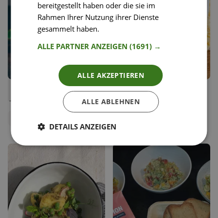
bereitgestellt haben oder die sie im
Rahmen Ihrer Nutzung ihrer Dienste
gesammelt haben.
Weitere Informationen
ALLE PARTNER ANZEIGEN
(1691) →
ALLE AKZEPTIEREN
10
20
Saftige, vegane Double
Kürbissuppe
Liken
Liken
Chocolate Muffins
Speichern
Speichern
ALLE ABLEHNEN
Kerstin Ransauer
Happy Plates
Food Bloggerin, lila lemon
Redaktionsteam
DETAILS ANZEIGEN