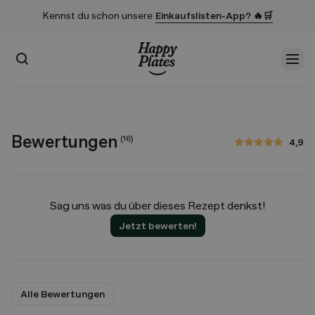
Kennst du schon unsere
Einkaufslisten-App? 🔥🛒
Suchen
Men
Startseite
Bewertungen
(
16
)
4,9
4,9 von 5 Sternen
Sag uns was du über dieses Rezept denkst!
Jetzt bewerten!
Alle Bewertungen