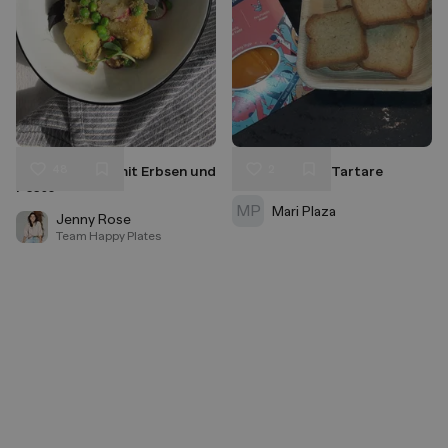
48
2
Kartoffelsalat mit Erbsen und
Vegan Salmon Tartare
Liken
Liken
Pesto
Speichern
Speichern
MP
Mari Plaza
Jenny Rose
Team Happy Plates