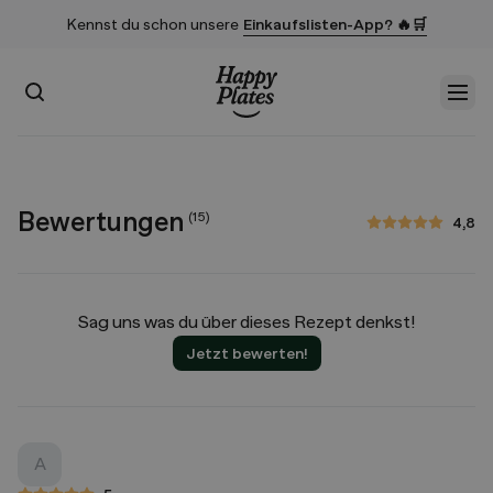
Kennst du schon unsere
Einkaufslisten-App? 🔥🛒
Suchen
Men
Startseite
Bewertungen
(
15
)
4,8
4,8 von 5 Sternen
Sag uns was du über dieses Rezept denkst!
Jetzt bewerten!
A