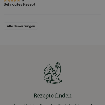
5
5 von 5 Sternen
Sehr gutes Rezept!
Alle Bewertungen
Rezepte finden