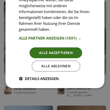
möglicherweise mit anderen
Informationen kombinieren, die Sie ihnen
bereitgestellt haben oder die sie im
Rahmen Ihrer Nutzung ihrer Dienste
gesammelt haben.
Weitere Informationen
ALLE PARTNER ANZEIGEN
(1691) →
ALLE AKZEPTIEREN
ALLE ABLEHNEN
DETAILS ANZEIGEN
26
49
Sunrise Porridge
Erbsen-Hummus
Liken
Liken
Speichern
Speichern
Laura Neuhofer
Viola Waldeck
Food Bloggerin,
Food Enthusiast
yo__whats_cookin