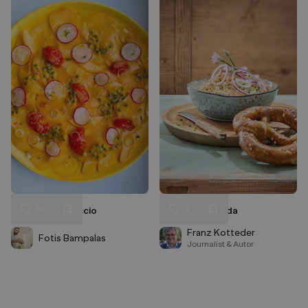
16
4
Apricot Carpaccio
Marstall Obazda
Liken
Liken
Speichern
Speichern
Franz Kotteder
Fotis Bampalas
Journalist & Autor