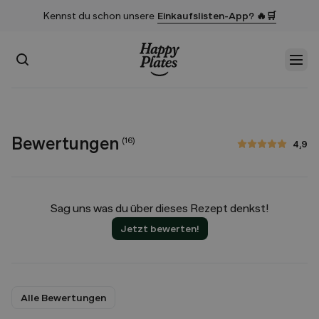
Kennst du schon unsere
Einkaufslisten-App? 🔥🛒
Suchen
Men
Startseite
Bewertungen
(
16
)
4,9
4,9 von 5 Sternen
Sag uns was du über dieses Rezept denkst!
Jetzt bewerten!
Alle Bewertungen