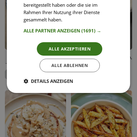
bereitgestellt haben oder die sie im
Rahmen Ihrer Nutzung ihrer Dienste
gesammelt haben.
Weitere Informationen
ALLE PARTNER ANZEIGEN
(1691) →
ALLE AKZEPTIEREN
64
72
One Pan Frühstücks-
Buttermilch Pancakes (vegan,
Liken
Liken
Sandwich
glutenfrei)
Speichern
Speichern
ALLE ABLEHNEN
Jenny Rose
Antje Seebach
Team Happy Plates
Team Happy Plates
DETAILS ANZEIGEN