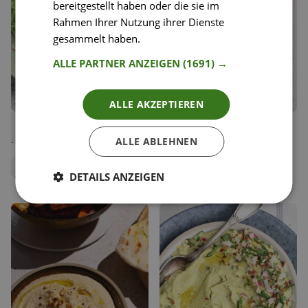
bereitgestellt haben oder die sie im
Rahmen Ihrer Nutzung ihrer Dienste
gesammelt haben.
Weitere Informationen
ALLE PARTNER ANZEIGEN
(1691) →
ALLE AKZEPTIEREN
21
27
Kürbis-Kokos-Pasta mit
Granatapfelsirup
Liken
Liken
Kidneybohnen
ALLE ABLEHNEN
Speichern
Speichern
Jenny Rose
Vera Hood
Team Happy Plates
Ernährungstrainerin
DETAILS ANZEIGEN