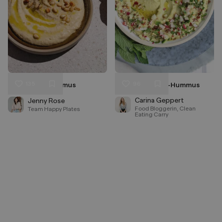
135
96
Klassischer Hummus
Avocado-Minze-Hummus
Liken
Liken
Speichern
Speichern
Carina Geppert
Jenny Rose
Food Bloggerin, Clean
Team Happy Plates
Eating Carry