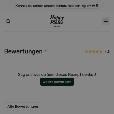
Kennst du schon unsere
Einkaufslisten-App? 🔥🛒
Suchen
Men
Startseite
Bewertungen
(
21
)
4,8
4,8 von 5 Sternen
Sag uns was du über dieses Rezept denkst!
Jetzt bewerten!
Alle Bewertungen