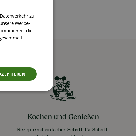
 Datenverkehr zu
 unsere Werbe-
ombinieren, die
e gesammelt
KZEPTIEREN
Kochen und Genießen
Rezepte mit einfachen Schritt-für-Schritt-