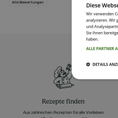
Alle Bewertungen
Diese Webse
Wir verwenden Co
analysieren. Wir
und Analysepartn
Sie ihnen bereitg
haben.
Weitere I
ALLE PARTNER 
DETAILS ANZ
Rezepte finden
Aus zahlreichen Rezepten für alle Vorlieben