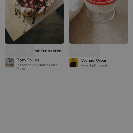
31
77
Schoko-Pizza mit Erdbeeren
Panna Cotta
Liken
Liken
Speichern
Speichern
Tom Philips
Michael Urban
Pizzabäcker, Mama Earth
Food Enthusiast
Pizza