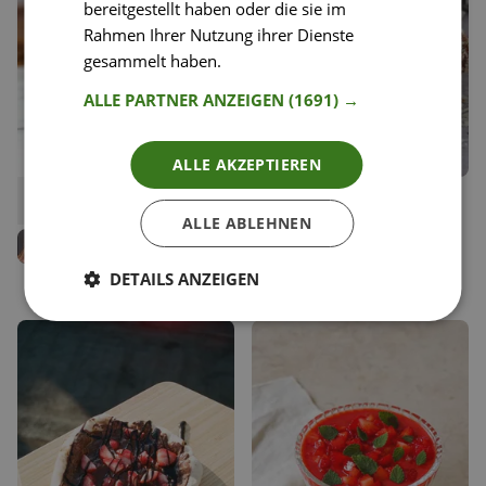
bereitgestellt haben oder die sie im
Rahmen Ihrer Nutzung ihrer Dienste
gesammelt haben.
Weitere Informationen
ALLE PARTNER ANZEIGEN
(1691) →
ALLE AKZEPTIEREN
16
19
Kirsch - Brownies
Schokobananen mit
Liken
Liken
Erdnussmus
ALLE ABLEHNEN
Speichern
Speichern
Kerstin Ransauer
Food Bloggerin, lila lemon
Stefanie Natur-purpur
DETAILS ANZEIGEN