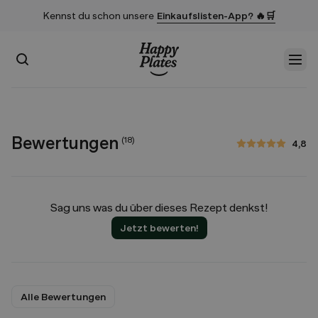
Kennst du schon unsere
Einkaufslisten-App? 🔥🛒
Suchen
Men
Startseite
Bewertungen
(
18
)
4,8
4,8 von 5 Sternen
Sag uns was du über dieses Rezept denkst!
Jetzt bewerten!
Alle Bewertungen